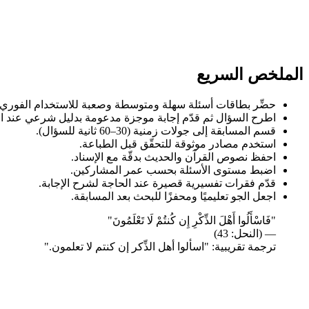
الملخص السريع
حضِّر بطاقات أسئلة سهلة ومتوسطة وصعبة للاستخدام الفوري.
اطرح السؤال ثم قدّم إجابة موجزة مدعومة بدليل شرعي عند ال
قسم المسابقة إلى جولات زمنية (30–60 ثانية للسؤال).
استخدم مصادر موثوقة للتحقّق قبل الطباعة.
احفظ نصوص القرآن والحديث بدقّة مع الإسناد.
اضبط مستوى الأسئلة بحسب عمر المشاركين.
قدّم فقرات تفسيرية قصيرة عند الحاجة لشرح الإجابة.
اجعل الجو تعليميًا ومحفزًا للبحث بعد المسابقة.
"فَاسْأَلُوا أَهْلَ الذِّكْرِ إِن كُنتُمْ لَا تَعْلَمُونَ"
— (النحل: 43)
ترجمة تقريبية: "اسألوا أهل الذِّكر إن كنتم لا تعلمون."